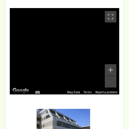
Map Data
Terms
Report a problem