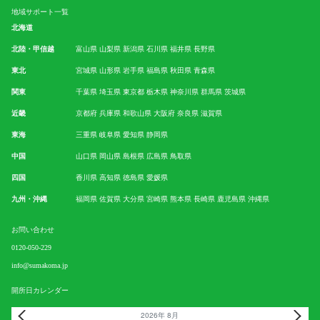
地域サポート一覧
北海道
北陸・甲信越
富山県
山梨県
新潟県
石川県
福井県
長野県
東北
宮城県
山形県
岩手県
福島県
秋田県
青森県
関東
千葉県
埼玉県
東京都
栃木県
神奈川県
群馬県
茨城県
近畿
京都府
兵庫県
和歌山県
大阪府
奈良県
滋賀県
東海
三重県
岐阜県
愛知県
静岡県
中国
山口県
岡山県
島根県
広島県
鳥取県
四国
香川県
高知県
徳島県
愛媛県
九州・沖縄
福岡県
佐賀県
大分県
宮崎県
熊本県
長崎県
鹿児島県
沖縄県
お問い合わせ
0120-050-229
info@sumakoma.jp
開所日カレンダー
2026年 8月