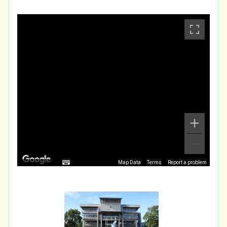
Map Data
Terms
Report a problem