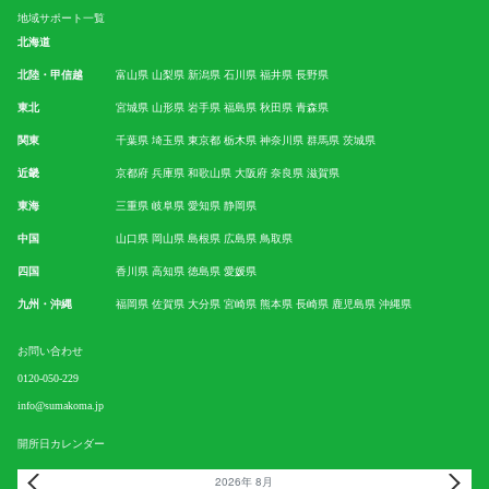
地域サポート一覧
北海道
北陸・甲信越
富山県
山梨県
新潟県
石川県
福井県
長野県
東北
宮城県
山形県
岩手県
福島県
秋田県
青森県
関東
千葉県
埼玉県
東京都
栃木県
神奈川県
群馬県
茨城県
近畿
京都府
兵庫県
和歌山県
大阪府
奈良県
滋賀県
東海
三重県
岐阜県
愛知県
静岡県
中国
山口県
岡山県
島根県
広島県
鳥取県
四国
香川県
高知県
徳島県
愛媛県
九州・沖縄
福岡県
佐賀県
大分県
宮崎県
熊本県
長崎県
鹿児島県
沖縄県
お問い合わせ
0120-050-229
info@sumakoma.jp
開所日カレンダー
2026年 8月