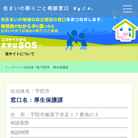
住まいの困りごと相談窓口
当サイトについて
トップページ
/
自治体一覧
/
宇陀市 厚生保護課
自治体名：
宇陀市
窓口名：
厚生保護課
住 所：
宇陀市榛原下井足１７番地の３
相談形態
相談時間