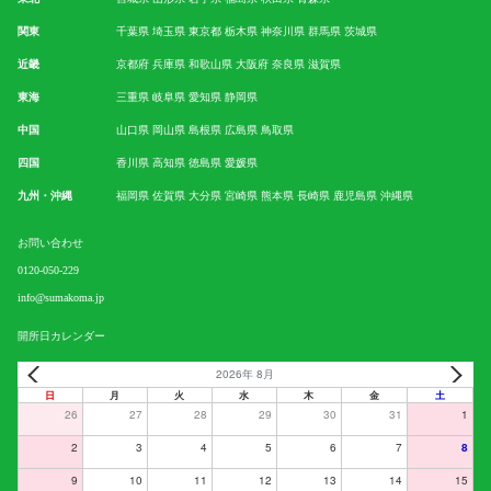
関東
千葉県
埼玉県
東京都
栃木県
神奈川県
群馬県
茨城県
近畿
京都府
兵庫県
和歌山県
大阪府
奈良県
滋賀県
東海
三重県
岐阜県
愛知県
静岡県
中国
山口県
岡山県
島根県
広島県
鳥取県
四国
香川県
高知県
徳島県
愛媛県
九州・沖縄
福岡県
佐賀県
大分県
宮崎県
熊本県
長崎県
鹿児島県
沖縄県
お問い合わせ
0120-050-229
info@sumakoma.jp
開所日カレンダー
2026年 8月
日
月
火
水
木
金
土
26
27
28
29
30
31
1
2
3
4
5
6
7
8
9
10
11
12
13
14
15