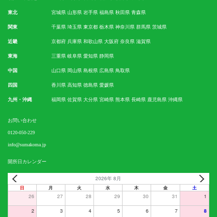
東北
宮城県
山形県
岩手県
福島県
秋田県
青森県
関東
千葉県
埼玉県
東京都
栃木県
神奈川県
群馬県
茨城県
近畿
京都府
兵庫県
和歌山県
大阪府
奈良県
滋賀県
東海
三重県
岐阜県
愛知県
静岡県
中国
山口県
岡山県
島根県
広島県
鳥取県
四国
香川県
高知県
徳島県
愛媛県
九州・沖縄
福岡県
佐賀県
大分県
宮崎県
熊本県
長崎県
鹿児島県
沖縄県
お問い合わせ
0120-050-229
info@sumakoma.jp
開所日カレンダー
2026年 8月
日
月
火
水
木
金
土
26
27
28
29
30
31
1
2
3
4
5
6
7
8