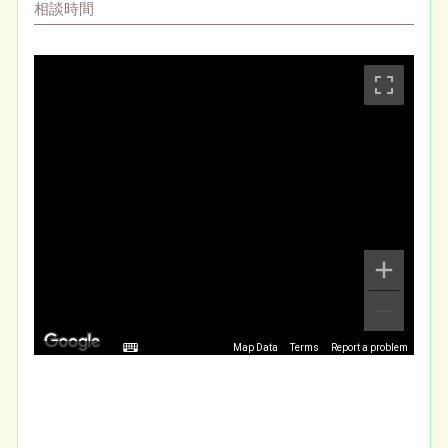
相談時間
Map Data
Terms
Report a problem