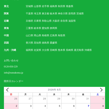
東北
宮城県
山形県
岩手県
福島県
秋田県
青森県
関東
千葉県
埼玉県
東京都
栃木県
神奈川県
群馬県
茨城県
近畿
京都府
兵庫県
和歌山県
大阪府
奈良県
滋賀県
東海
三重県
岐阜県
愛知県
静岡県
中国
山口県
岡山県
島根県
広島県
鳥取県
四国
香川県
高知県
徳島県
愛媛県
九州・沖縄
福岡県
佐賀県
大分県
宮崎県
熊本県
長崎県
鹿児島県
沖縄県
お問い合わせ
0120-050-229
info@sumakoma.jp
開所日カレンダー
2026年 8月
日
月
火
水
木
金
土
26
27
28
29
30
31
1
2
3
4
5
6
7
8