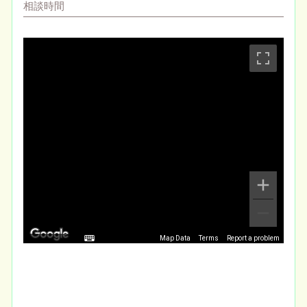
相談時間
Map Data
Terms
Report a problem