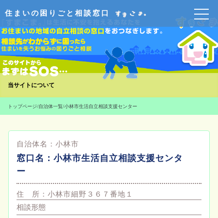
住まいの困りごと相談窓口
当サイトについて
トップページ
/
自治体一覧
/
小林市生活自立相談支援センター
自治体名：
小林市
窓口名：
小林市生活自立相談支援センタ
ー
住 所：
小林市細野３６７番地１
相談形態