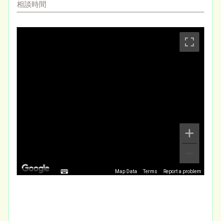
相談時間
Map Data
Terms
Report a problem