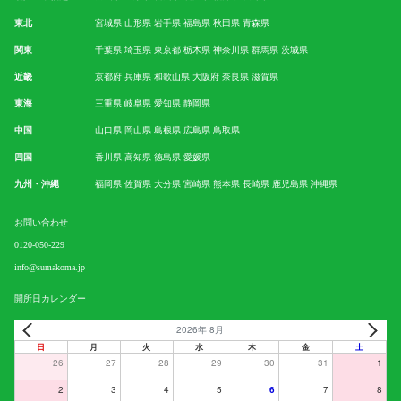
東北
宮城県
山形県
岩手県
福島県
秋田県
青森県
関東
千葉県
埼玉県
東京都
栃木県
神奈川県
群馬県
茨城県
近畿
京都府
兵庫県
和歌山県
大阪府
奈良県
滋賀県
東海
三重県
岐阜県
愛知県
静岡県
中国
山口県
岡山県
島根県
広島県
鳥取県
四国
香川県
高知県
徳島県
愛媛県
九州・沖縄
福岡県
佐賀県
大分県
宮崎県
熊本県
長崎県
鹿児島県
沖縄県
お問い合わせ
0120-050-229
info@sumakoma.jp
開所日カレンダー
2026年 8月
日
月
火
水
木
金
土
26
27
28
29
30
31
1
2
3
4
5
6
7
8