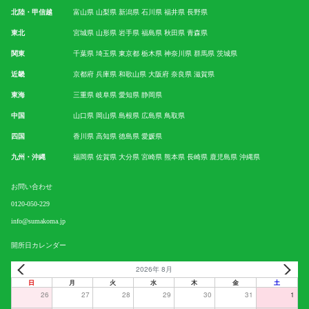
北陸・甲信越
富山県
山梨県
新潟県
石川県
福井県
長野県
東北
宮城県
山形県
岩手県
福島県
秋田県
青森県
関東
千葉県
埼玉県
東京都
栃木県
神奈川県
群馬県
茨城県
近畿
京都府
兵庫県
和歌山県
大阪府
奈良県
滋賀県
東海
三重県
岐阜県
愛知県
静岡県
中国
山口県
岡山県
島根県
広島県
鳥取県
四国
香川県
高知県
徳島県
愛媛県
九州・沖縄
福岡県
佐賀県
大分県
宮崎県
熊本県
長崎県
鹿児島県
沖縄県
お問い合わせ
0120-050-229
info@sumakoma.jp
開所日カレンダー
2026年 8月
日
月
火
水
木
金
土
26
27
28
29
30
31
1