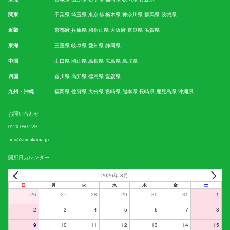
関東
千葉県
埼玉県
東京都
栃木県
神奈川県
群馬県
茨城県
近畿
京都府
兵庫県
和歌山県
大阪府
奈良県
滋賀県
東海
三重県
岐阜県
愛知県
静岡県
中国
山口県
岡山県
島根県
広島県
鳥取県
四国
香川県
高知県
徳島県
愛媛県
九州・沖縄
福岡県
佐賀県
大分県
宮崎県
熊本県
長崎県
鹿児島県
沖縄県
お問い合わせ
0120-050-229
info@sumakoma.jp
開所日カレンダー
2026年 8月
日
月
火
水
木
金
土
26
27
28
29
30
31
1
2
3
4
5
6
7
8
9
10
11
12
13
14
15