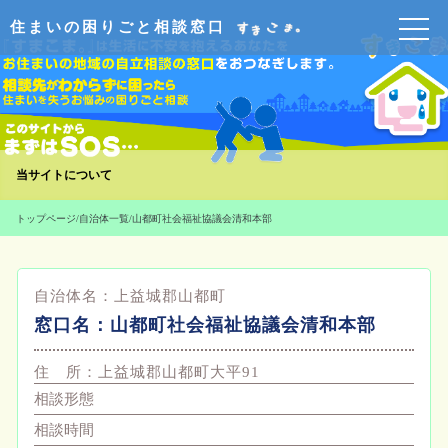
住まいの困りごと相談窓口
当サイトについて
トップページ
/
自治体一覧
/
山都町社会福祉協議会清和本部
自治体名：
上益城郡山都町
窓口名：
山都町社会福祉協議会清和本部
住 所：
上益城郡山都町大平91
相談形態
相談時間