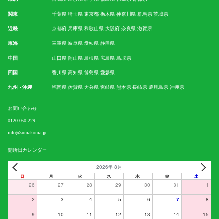
関東
千葉県
埼玉県
東京都
栃木県
神奈川県
群馬県
茨城県
近畿
京都府
兵庫県
和歌山県
大阪府
奈良県
滋賀県
東海
三重県
岐阜県
愛知県
静岡県
中国
山口県
岡山県
島根県
広島県
鳥取県
四国
香川県
高知県
徳島県
愛媛県
九州・沖縄
福岡県
佐賀県
大分県
宮崎県
熊本県
長崎県
鹿児島県
沖縄県
お問い合わせ
0120-050-229
info@sumakoma.jp
開所日カレンダー
2026年 8月
日
月
火
水
木
金
土
26
27
28
29
30
31
1
2
3
4
5
6
7
8
9
10
11
12
13
14
15