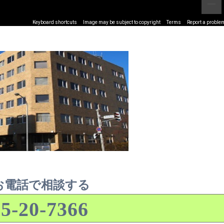
Keyboard shortcuts
Image may be subject to copyright
Terms
Report a proble
お電話で相談する
5-20-7366