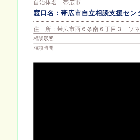
自治体名：
帯広市
窓口名：
帯広市自立相談支援セン
住 所：
帯広市西６条南６丁目３ ソ
相談形態
相談時間