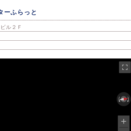
ターふらっと
ネビル２Ｆ