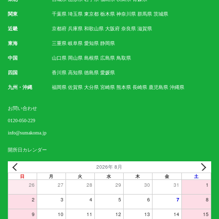
関東
千葉県
埼玉県
東京都
栃木県
神奈川県
群馬県
茨城県
近畿
京都府
兵庫県
和歌山県
大阪府
奈良県
滋賀県
東海
三重県
岐阜県
愛知県
静岡県
中国
山口県
岡山県
島根県
広島県
鳥取県
四国
香川県
高知県
徳島県
愛媛県
九州・沖縄
福岡県
佐賀県
大分県
宮崎県
熊本県
長崎県
鹿児島県
沖縄県
お問い合わせ
0120-050-229
info@sumakoma.jp
開所日カレンダー
2026年 8月
日
月
火
水
木
金
土
26
27
28
29
30
31
1
2
3
4
5
6
7
8
9
10
11
12
13
14
15