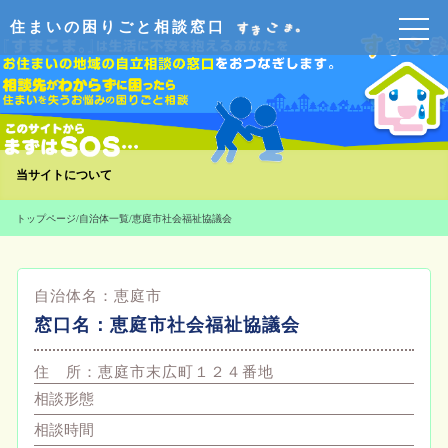
住まいの困りごと相談窓口
当サイトについて
トップページ
/
自治体一覧
/
恵庭市社会福祉協議会
自治体名：
恵庭市
窓口名：
恵庭市社会福祉協議会
住 所：
恵庭市末広町１２４番地
相談形態
相談時間