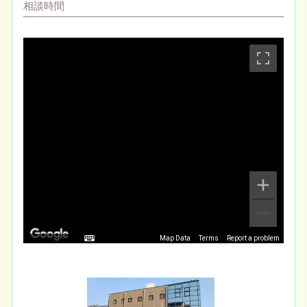
相談時間
Map Data
Terms
Report a problem