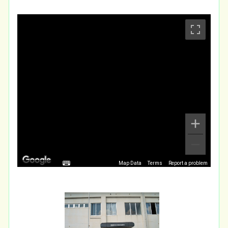
Map Data
Terms
Report a problem