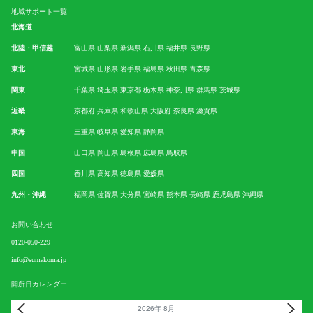
地域サポート一覧
北海道
北陸・甲信越
富山県
山梨県
新潟県
石川県
福井県
長野県
東北
宮城県
山形県
岩手県
福島県
秋田県
青森県
関東
千葉県
埼玉県
東京都
栃木県
神奈川県
群馬県
茨城県
近畿
京都府
兵庫県
和歌山県
大阪府
奈良県
滋賀県
東海
三重県
岐阜県
愛知県
静岡県
中国
山口県
岡山県
島根県
広島県
鳥取県
四国
香川県
高知県
徳島県
愛媛県
九州・沖縄
福岡県
佐賀県
大分県
宮崎県
熊本県
長崎県
鹿児島県
沖縄県
お問い合わせ
0120-050-229
info@sumakoma.jp
開所日カレンダー
2026年 8月