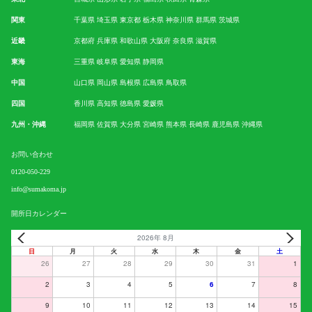
関東
千葉県
埼玉県
東京都
栃木県
神奈川県
群馬県
茨城県
近畿
京都府
兵庫県
和歌山県
大阪府
奈良県
滋賀県
東海
三重県
岐阜県
愛知県
静岡県
中国
山口県
岡山県
島根県
広島県
鳥取県
四国
香川県
高知県
徳島県
愛媛県
九州・沖縄
福岡県
佐賀県
大分県
宮崎県
熊本県
長崎県
鹿児島県
沖縄県
お問い合わせ
0120-050-229
info@sumakoma.jp
開所日カレンダー
2026年 8月
日
月
火
水
木
金
土
26
27
28
29
30
31
1
2
3
4
5
6
7
8
9
10
11
12
13
14
15