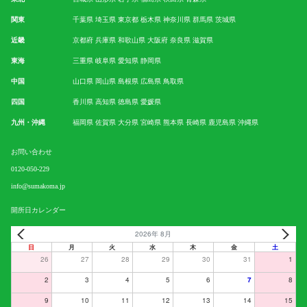
関東
千葉県
埼玉県
東京都
栃木県
神奈川県
群馬県
茨城県
近畿
京都府
兵庫県
和歌山県
大阪府
奈良県
滋賀県
東海
三重県
岐阜県
愛知県
静岡県
中国
山口県
岡山県
島根県
広島県
鳥取県
四国
香川県
高知県
徳島県
愛媛県
九州・沖縄
福岡県
佐賀県
大分県
宮崎県
熊本県
長崎県
鹿児島県
沖縄県
お問い合わせ
0120-050-229
info@sumakoma.jp
開所日カレンダー
2026年 8月
日
月
火
水
木
金
土
26
27
28
29
30
31
1
2
3
4
5
6
7
8
9
10
11
12
13
14
15