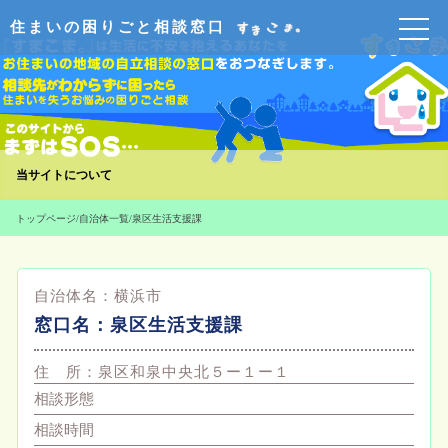
住まいの困りごと相談窓口
当サイトについて
トップページ
/
自治体一覧
/
泉区生活支援課
自治体名：
横浜市
窓口名：
泉区生活支援課
住 所：
泉区和泉中央北５ー１ー１
相談形態
相談時間