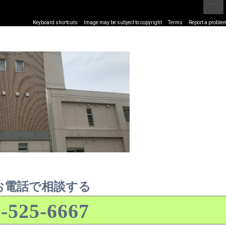
Keyboard shortcuts
Image may be subject to copyright
Terms
Report a proble
お電話で相談する
-525-6667