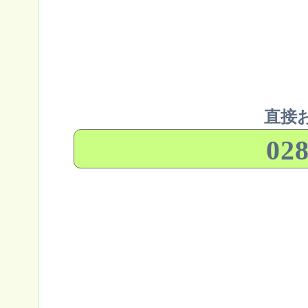
直接
028