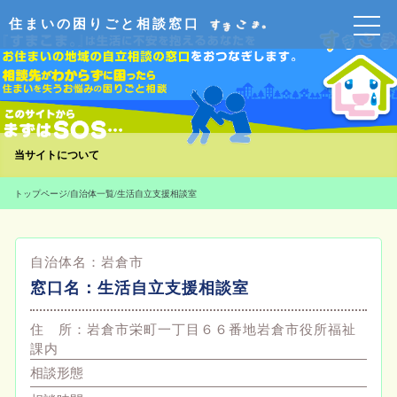
住まいの困りごと相談窓口
当サイトについて
トップページ
/
自治体一覧
/
生活自立支援相談室
自治体名：
岩倉市
窓口名：
生活自立支援相談室
住 所：
岩倉市栄町一丁目６６番地岩倉市役所福祉
課内
相談形態