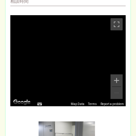
相談時間
Map Data
Terms
Report a problem