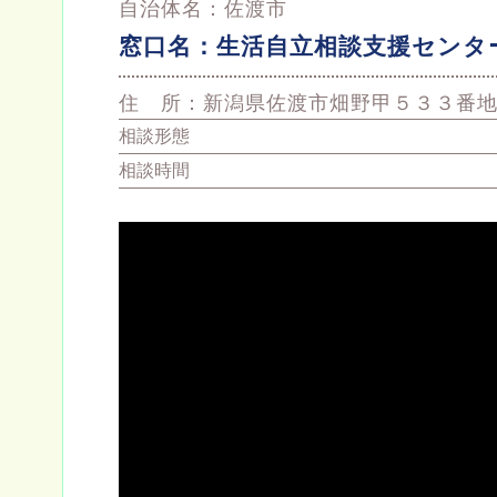
自治体名：
佐渡市
窓口名：
生活自立相談支援センタ
住 所：
新潟県佐渡市畑野甲５３３番
相談形態
相談時間