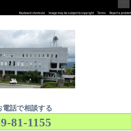
Keyboard shortcuts
Image may be subject to copyright
Terms
Report a proble
お電話で相談する
9-81-1155