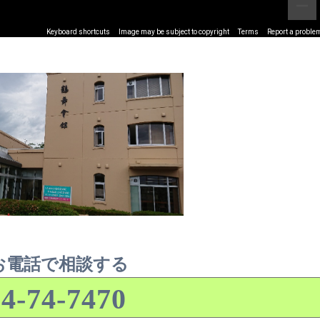
Keyboard shortcuts
Image may be subject to copyright
Terms
Report a proble
お電話で相談する
4-74-7470