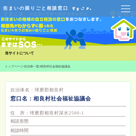
住まいの困りごと相談窓口
当サイトについて
トップページ
/
自治体一覧
/
相良村社会福祉協議会
自治体名：
球磨郡相良村
窓口名：
相良村社会福祉協議会
住 所：
球磨郡相良村深水2500-1
相談形態
相談時間