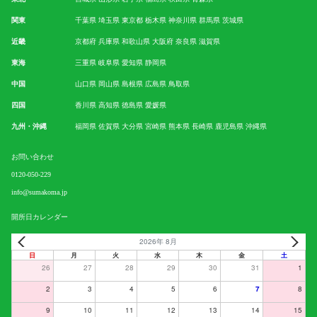
関東
千葉県
埼玉県
東京都
栃木県
神奈川県
群馬県
茨城県
近畿
京都府
兵庫県
和歌山県
大阪府
奈良県
滋賀県
東海
三重県
岐阜県
愛知県
静岡県
中国
山口県
岡山県
島根県
広島県
鳥取県
四国
香川県
高知県
徳島県
愛媛県
九州・沖縄
福岡県
佐賀県
大分県
宮崎県
熊本県
長崎県
鹿児島県
沖縄県
お問い合わせ
0120-050-229
info@sumakoma.jp
開所日カレンダー
2026年 8月
日
月
火
水
木
金
土
26
27
28
29
30
31
1
2
3
4
5
6
7
8
9
10
11
12
13
14
15