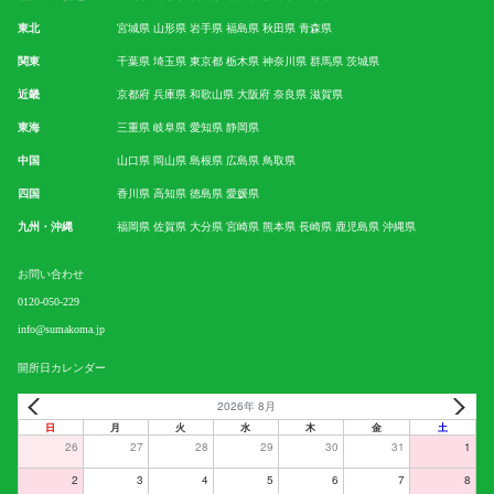
東北
宮城県
山形県
岩手県
福島県
秋田県
青森県
関東
千葉県
埼玉県
東京都
栃木県
神奈川県
群馬県
茨城県
近畿
京都府
兵庫県
和歌山県
大阪府
奈良県
滋賀県
東海
三重県
岐阜県
愛知県
静岡県
中国
山口県
岡山県
島根県
広島県
鳥取県
四国
香川県
高知県
徳島県
愛媛県
九州・沖縄
福岡県
佐賀県
大分県
宮崎県
熊本県
長崎県
鹿児島県
沖縄県
お問い合わせ
0120-050-229
info@sumakoma.jp
開所日カレンダー
2026年 8月
日
月
火
水
木
金
土
26
27
28
29
30
31
1
2
3
4
5
6
7
8