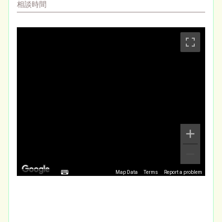
相談時間
Map Data
Terms
Report a problem