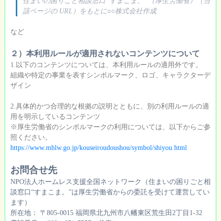
住まいの困りごと相談窓口“すまこま。”（厚生労働省）（当
該ページの URL）をもとに○○株式会社作成
など
２）本利用ルールが適用されないコンテンツについて
1.以下のコンテンツについては、本利用ルールの適用外です。
組織や特定の事業を表すシンボルマーク、ロゴ、キャラクターデ
ザイン
2.具体的かつ合理的な根拠の説明とともに、別の利用ルールの適
用を明示しているコンテンツ
※厚生労働省のシンボルマークの利用については、以下からご参
照ください。
https://www.mhlw.go.jp/kouseiroudoushou/symbol/shiyou.html
お問合せ先
NPO法人ホームレス支援全国ネットワーク（住まいの困りごと相
談窓口“すまこま。”は厚生労働省からの委託を受けて運営してい
ます）
所在地： 〒805-0015 福岡県北九州市八幡東区荒生田2丁目1-32