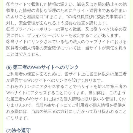
①当サイトで収集した情報の漏えい、滅失又はき損の防止その他
収集した情報の適切な管理のために当サイト運営者である住まい
の困りごと相談窓口”すまこま。”の構成員並びに委託先事業者に
対し、安全管理が図られるよう必要な措置を講じます。
②当プライバシーポリシーの更なる徹底、又は従うべき法令の変
更に伴い、プライバシーポリシーを改定することがあります。
③当サイトにリンクされている他の法人のウェブサイトにおける
閲覧者の個人情報の安全確保については、当サイトが責任を負う
ことはできません。
(6) 第三者のWebサイトへのリンク
ご利用者の便宜を図るために、当サイト上に当団体以外の第三者
が運営するWebサイトへのリンクを設けております。
これらのリンクにアクセスすることで当サイトを離れて第三者の
Webサイトにアクセスすることになります。当団体は、このよう
な第三者のWebサイトにおける個人情報の取り扱いを管理してお
りませんので、当該Webサイトにてご利用者が個人情報を提供さ
れる際には、当該の第三者の方針にしたがって取り扱われること
になります。
(7)法令遵守