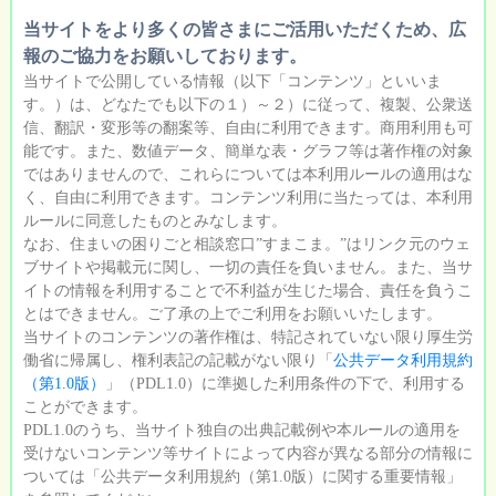
当サイトをより多くの皆さまにご活用いただくため、広
報のご協力をお願いしております。
当サイトで公開している情報（以下「コンテンツ」といいま
す。）は、どなたでも以下の１）～２）に従って、複製、公衆送
信、翻訳・変形等の翻案等、自由に利用できます。商用利用も可
能です。また、数値データ、簡単な表・グラフ等は著作権の対象
ではありませんので、これらについては本利用ルールの適用はな
く、自由に利用できます。コンテンツ利用に当たっては、本利用
ルールに同意したものとみなします。
なお、住まいの困りごと相談窓口”すまこま。”はリンク元のウェ
ブサイトや掲載元に関し、一切の責任を負いません。また、当サ
イトの情報を利用することで不利益が生じた場合、責任を負うこ
とはできません。ご了承の上でご利用をお願いいたします。
当サイトのコンテンツの著作権は、特記されていない限り厚生労
働省に帰属し、権利表記の記載がない限り「
公共データ利用規約
（第1.0版）
」（PDL1.0）に準拠した利用条件の下で、利用する
ことができます。
PDL1.0のうち、当サイト独自の出典記載例や本ルールの適用を
受けないコンテンツ等サイトによって内容が異なる部分の情報に
ついては「公共データ利用規約（第1.0版）に関する重要情報」