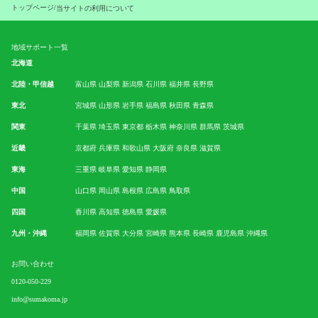
トップページ
/
当サイトの利用について
地域サポート一覧
北海道
北陸・甲信越
富山県
山梨県
新潟県
石川県
福井県
長野県
東北
宮城県
山形県
岩手県
福島県
秋田県
青森県
関東
千葉県
埼玉県
東京都
栃木県
神奈川県
群馬県
茨城県
近畿
京都府
兵庫県
和歌山県
大阪府
奈良県
滋賀県
東海
三重県
岐阜県
愛知県
静岡県
中国
山口県
岡山県
島根県
広島県
鳥取県
四国
香川県
高知県
徳島県
愛媛県
九州・沖縄
福岡県
佐賀県
大分県
宮崎県
熊本県
長崎県
鹿児島県
沖縄県
お問い合わせ
0120-050-229
info@sumakoma.jp